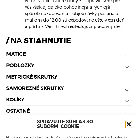
Nitre na ulici Dolné Hony 3. Pripravili sme pre
vás však aj ďaleko pohodlnejší a rýchlejší
spôsob nakupovania – objednávky poslané e-
mailom do 12:00 sú expedované ešte v ten deň
a prídu k Vám hneď nasledujúci pracovný deň.
NA
STIAHNUTIE
MATICE
PODLOŽKY
METRICKÉ SKRUTKY
SAMOREZNÉ SKRUTKY
KOLÍKY
OSTATNÉ
SPRAVUJTE SÚHLAS SO
SÚBORMI COOKIE
Na poskytovanie tých najlepších skúseností používame technológie,