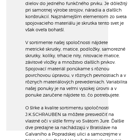
dielov do jedného funkčného prvku. Je dôležitý
pri samotnej výrobe strojov, náradia a ďalších
konštrukcií. Najznámejším elementom zo sveta
spojovacieho materiálu je skrutka tento svet je
však oveľa bohatší.
V sortimente našej spoločnosti nájdete
metrické skrutky, matice, podložky, samorezné
skrutky, kolíky, trhacie nity, nitovacie matice,
závitové vložky a množstvo ďalších prvkov.
Spojovací materiál ponúkame s rôznou
povrchovou úpravou, v rôznych pevnostiach a v
rôznych materiálových prevedeniach. Variabilita
našej ponuky je na veľmi vysokej úrovni a v
ponuke zaručene nájdete to, čo potrebujete.
O šírke a kvalite sortimentu spoločnosti
J.K.SCHRAUBEN sa môžete presvedčiť na
vlastné oči v sídle firmy vo Svätom Jure. Ďalšie
dve predajne sa nachádzajú v Bratislave na
Galvaniho a Popradskej ulici a samozrejme v